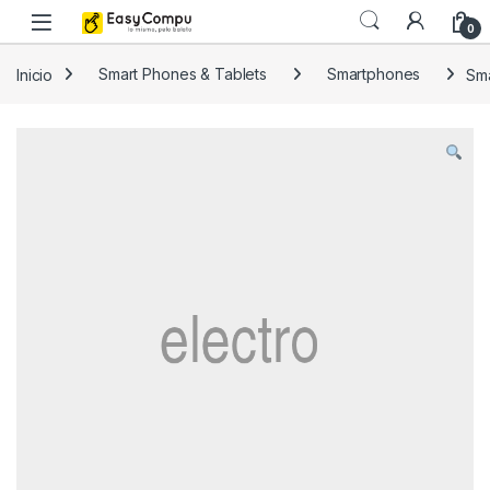
Skip to navigation
Skip to content
0
Inicio
Smart Phones & Tablets
Smartphones
Sm