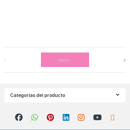
Brands Carousel
Categorías del producto