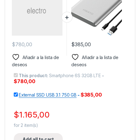
$
780,00
$
385,00
Añadir a la lista de
Añadir a la lista de
deseos
deseos
This product:
Smartphone 6S 32GB LTE
-
$
780,00
$
385,00
External SSD USB 3.1 750 GB
-
$
1.165,00
for
2
item(s)
Add all to cart