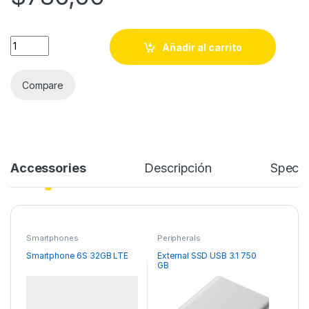
Smartphone 6S 32GB LTE quantity
Añadir al carrito
Compare
Accessories
Descripción
Specif
Smartphones
Peripherals
Smartphone 6S 32GB LTE
External SSD USB 3.1 750
GB