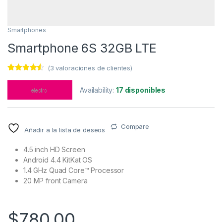
Smartphones
Smartphone 6S 32GB LTE
(
3
valoraciones de clientes)
Valorado
3
con
4.33
Availability:
17 disponibles
de 5 en
base a
valoracione
s de
clientes
Compare
Añadir a la lista de deseos
4.5 inch HD Screen
Android 4.4 KitKat OS
1.4 GHz Quad Core™ Processor
20 MP front Camera
$
780,00