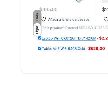
$
385,00
$
2
Dark
Añadir a la lista de deseos
Light
This product:
External SSD USB 3.1 750 
$
2.
Laptop WiFi CX61 2QF 15.6″ 4210M
-
$
629,00
Tablet Air 3 WiFi 64GB Gold
-