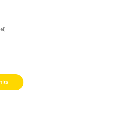
el)
rrito