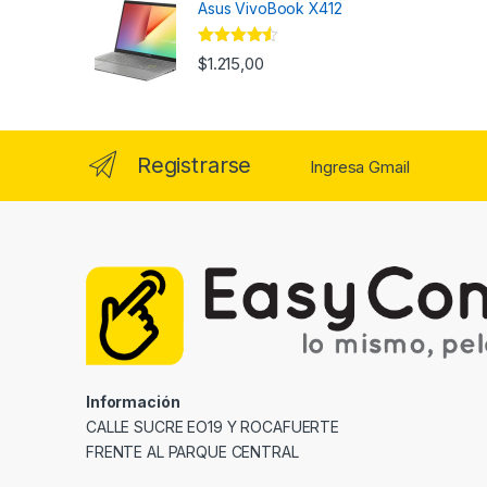
Asus VivoBook X412
Valorado
$
1.215,00
con
4.33
de 5
Registrarse
Ingresa Gmail
Información
CALLE SUCRE EO19 Y ROCAFUERTE
FRENTE AL PARQUE CENTRAL