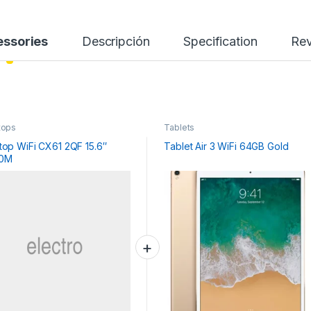
ssories
Descripción
Specification
Re
tops
Tablets
top WiFi CX61 2QF 15.6″
Tablet Air 3 WiFi 64GB Gold
10M