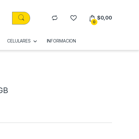
$
0,00
0
CELULARES
INFORMACION
 GB