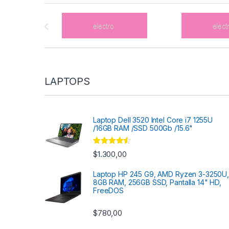
Brands Carousel
LAPTOPS
Laptop Dell 3520 Intel Core i7 1255U
/16GB RAM /SSD 500Gb /15.6"
Valorado
$
1.300,00
con
4.33
de 5
Laptop HP 245 G9, AMD Ryzen 3-3250U,
8GB RAM, 256GB SSD, Pantalla 14" HD,
FreeDOS
$
780,00