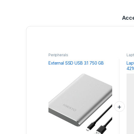
Acce
Peripherals
Lap
External SSD USB 3.1 750 GB
Lap
42