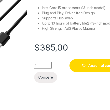
cliente
s
Intel Core i5 processors (13-inch model)
Plug and Play, Driver free Design
Supports Hot-swap
Up to 10 hours of battery life2 (13-inch mod
High Strength ABS Plastic Material
$
385,00
External SSD USB 3.1 750 GB quantity
Añadir al ca
Compare