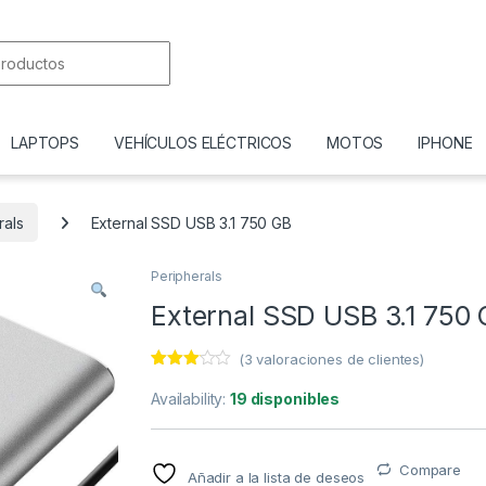
or:
LAPTOPS
VEHÍCULOS ELÉCTRICOS
MOTOS
IPHONE
rals
External SSD USB 3.1 750 GB
Peripherals
External SSD USB 3.1 750
(
3
valoraciones de clientes)
Valorad
3
o con
Availability:
19 disponibles
3.00
de
5 en
base a
valoraci
Compare
ones
Añadir a la lista de deseos
de