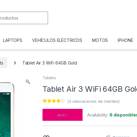
or:
LAPTOPS
VEHÍCULOS ELÉCTRICOS
MOTOS
IPHONE
ts
Tablet Air 3 WiFi 64GB Gold
Tablets
Tablet Air 3 WiFi 64GB Go
(
3
valoraciones de clientes)
Valorado
3
con
4.00
Availability:
6 disponible
de 5 en
base a
valoracion
es de
clientes