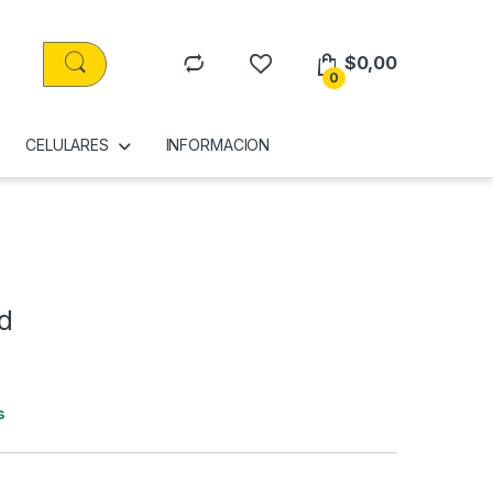
$
0,00
0
CELULARES
INFORMACION
ld
s