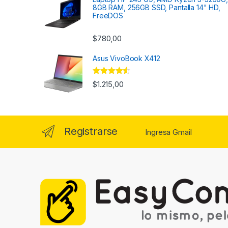
8GB RAM, 256GB SSD, Pantalla 14" HD,
FreeDOS
$
780,00
Asus VivoBook X412
Valorado
$
1.215,00
con
4.33
de 5
Registrarse
Ingresa Gmail