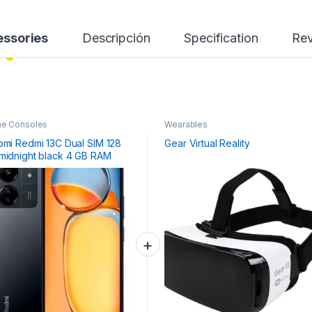
ssories
Descripción
Specification
Re
e Consoles
Wearables
omi Redmi 13C Dual SIM 128
Gear Virtual Reality
midnight black 4 GB RAM