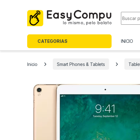
Skip to navigation
Skip to content
Search f
CATEGORIAS
INICIO
Inicio
Smart Phones & Tablets
Table