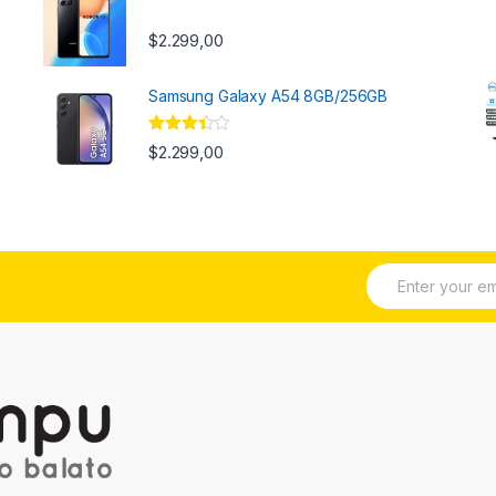
$
2.299,00
Samsung Galaxy A54 8GB/256GB
Valorado
$
2.299,00
con
3.33
de 5
E
m
a
i
l
*