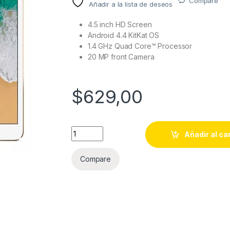
Compare
Añadir a la lista de deseos
4.5 inch HD Screen
Android 4.4 KitKat OS
1.4 GHz Quad Core™ Processor
20 MP front Camera
$
629,00
Tablet Air 3 WiFi 64GB Gold quantity
Añadir al ca
Compare