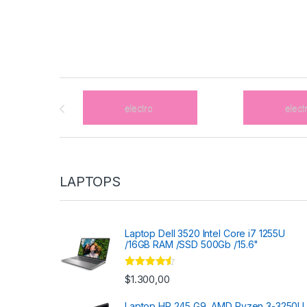
Brands Carousel
LAPTOPS
Laptop Dell 3520 Intel Core i7 1255U
/16GB RAM /SSD 500Gb /15.6"
Valorado
$
1.300,00
con
4.33
de 5
Laptop HP 245 G9, AMD Ryzen 3-3250U,