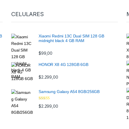
CELULARES
GB
Xiaomi Redmi 13C Dual SIM 128 GB
midnight black 4 GB RAM
$
99,00
HONOR X8 4G 128GB 6GB
$
2.299,00
Samsung Galaxy A54 8GB/256GB
Valorado
$
2.299,00
con
3.33
de 5