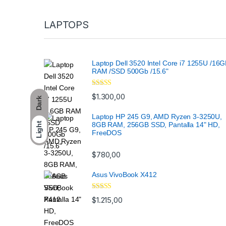
LAPTOPS
Laptop Dell 3520 Intel Core i7 1255U /16
RAM /SSD 500Gb /15.6"
Valorado
$
1.300,00
Dark
con
4.33
de
5
Laptop HP 245 G9, AMD Ryzen 3-3250U,
8GB RAM, 256GB SSD, Pantalla 14" HD,
Light
FreeDOS
$
780,00
Asus VivoBook X412
Valorado
$
1.215,00
con
4.33
de
5