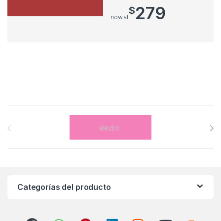
279
$
now at
Brands Carousel
Categorías del producto