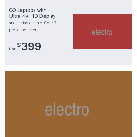
G9 Laptops with
Ultra 4K HD Display
and the fastest Intel Core i7
processor ever
399
$
from