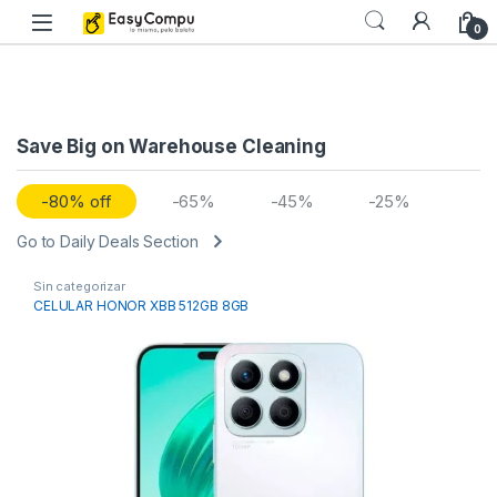
Skip to navigation
Skip to content
0
Save Big on Warehouse Cleaning
-80% off
-65%
-45%
-25%
Go to Daily Deals Section
Sin categorizar
CELULAR HONOR XBB 512GB 8GB