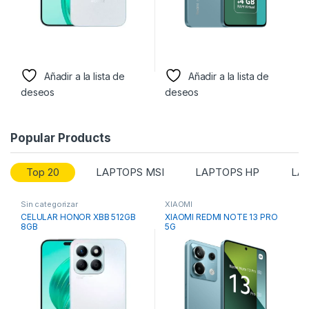
Añadir a la lista de
Añadir a la lista de
deseos
deseos
Popular Products
Top 20
LAPTOPS MSI
LAPTOPS HP
LAP
Sin categorizar
XIAOMI
CELULAR HONOR XBB 512GB
XIAOMI REDMI NOTE 13 PRO
8GB
5G