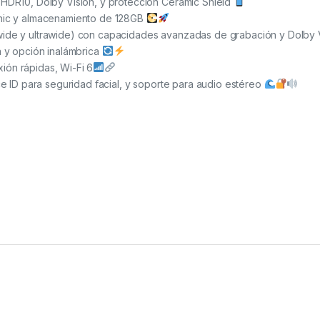
 HDR10, Dolby Vision, y protección Ceramic Shield
onic y almacenamiento de 128GB
(wide y ultrawide) con capacidades avanzadas de grabación y Dolby
a y opción inalámbrica
ión rápidas, Wi-Fi 6
ace ID para seguridad facial, y soporte para audio estéreo