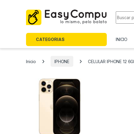
Skip to navigation
Skip to content
Search f
CATEGORIAS
INICIO
Inicio
IPHONE
CELULAR IPHONE 12 6G