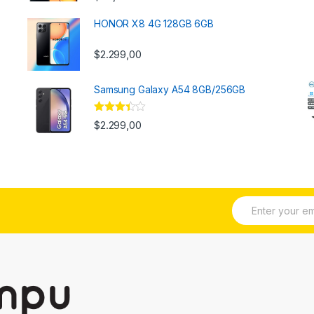
HONOR X8 4G 128GB 6GB
$
2.299,00
Samsung Galaxy A54 8GB/256GB
Valorado
$
2.299,00
con
3.33
de 5
E
m
a
i
l
*