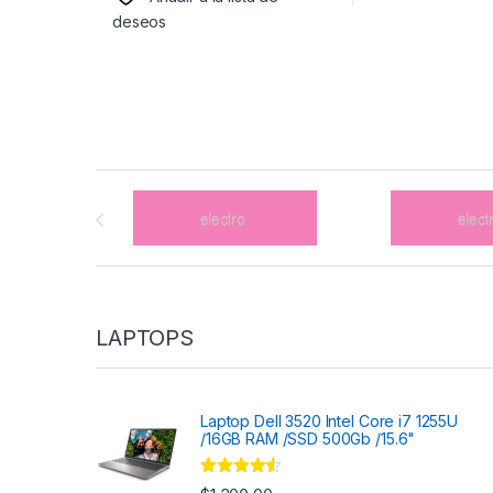
deseos
Brands Carousel
LAPTOPS
Laptop Dell 3520 Intel Core i7 1255U
/16GB RAM /SSD 500Gb /15.6"
Valorado