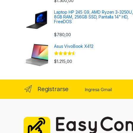
$
1.300,00
con
4.33
de 5
Laptop HP 245 G9, AMD Ryzen 3-3250U,
8GB RAM, 256GB SSD, Pantalla 14" HD,
FreeDOS
$
780,00
Asus VivoBook X412
Valorado
$
1.215,00
con
4.33
de 5
Registrarse
Ingresa Gmail