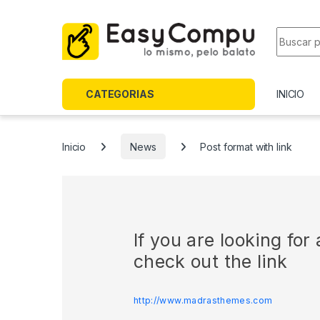
Skip to navigation
Skip to content
Search f
CATEGORIAS
INICIO
Inicio
News
Post format with link
If you are looking fo
check out the link
http://www.madrasthemes.com