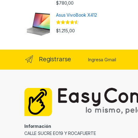
$
780,00
Asus VivoBook X412
Valorado
$
1.215,00
con
4.33
de
5
Registrarse
Ingresa Gmail
Información
CALLE SUCRE EO19 Y ROCAFUERTE