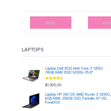
Brands Carousel
LAPTOPS
Laptop Dell 3520 Intel Core i7 1255U
/16GB RAM /SSD 500Gb /15.6"
Valorado
$
1.300,00
con
4.33
de
5
Laptop HP 245 G9, AMD Ryzen 3-3250U,
8GB RAM, 256GB SSD, Pantalla 14" HD,
FreeDOS