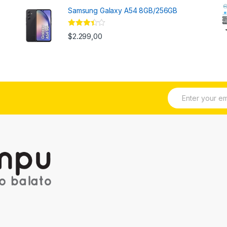
Samsung Galaxy A54 8GB/256GB
Valorado
$
2.299,00
con
3.33
de 5
E
m
a
i
l
*