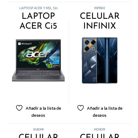
LAPTOSP ACER Y MSI
Sin
INFINIX
,
categorizar
LAPTOP
CELULAR
ACER Ci5
INFINIX
8GB 512SSD
GT20 PRO
WIN 11 14″
12GB 256GB
Añadir a la lista de
Añadir a la lista de
deseos
deseos
XIAOMI
HONOR
CELULAR
CELULAR