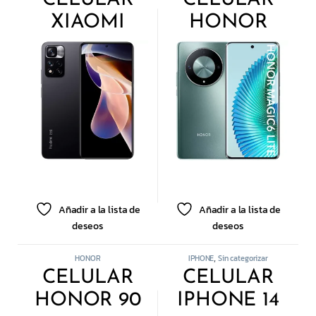
XIAOMI
HONOR
NOTE 11PRO
MAGIC 6
PLUS 256GB
LITE 8GB
8GB
256GB
Añadir a la lista de
Añadir a la lista de
deseos
deseos
HONOR
IPHONE
Sin categorizar
,
CELULAR
CELULAR
HONOR 90
IPHONE 14