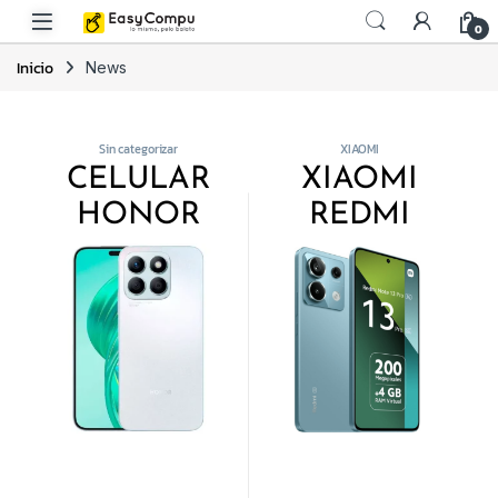
0
Inicio
News
Sin categorizar
XIAOMI
CELULAR
XIAOMI
HONOR
REDMI
XBB 512GB
NOTE 13
8GB
PRO 5G