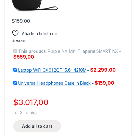
$
159,00
Añadir a la lista de
deseos
This product:
Purple NX Mini F1 aparat SMART NX
-
$
559,00
$
2.299,00
Laptop WiFi CX61 2QF 15.6″ 4210M
-
$
159,00
Universal Headphones Case in Black
-
$
3.017,00
for
3
item(s)
Add all to cart