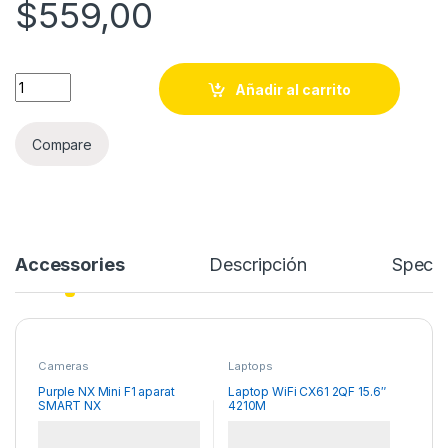
$
559,00
Purple NX Mini F1 aparat SMART NX quantity
Añadir al carrito
Compare
Accessories
Descripción
Specif
Cameras
Laptops
Purple NX Mini F1 aparat
Laptop WiFi CX61 2QF 15.6″
SMART NX
4210M