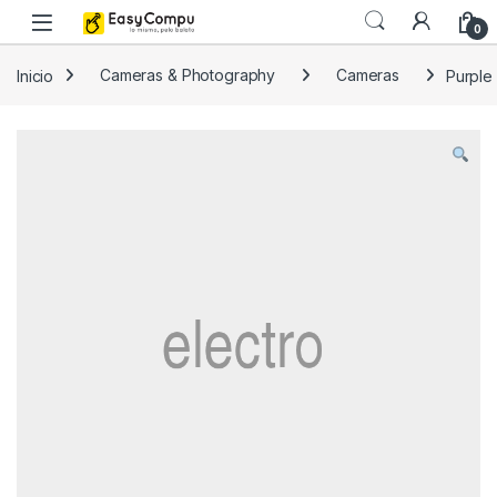
Skip to navigation
Skip to content
0
Inicio
Cameras & Photography
Cameras
Purple