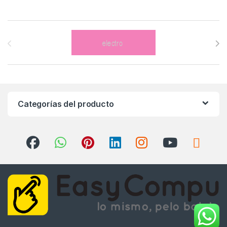
Brands Carousel
Categorías del producto