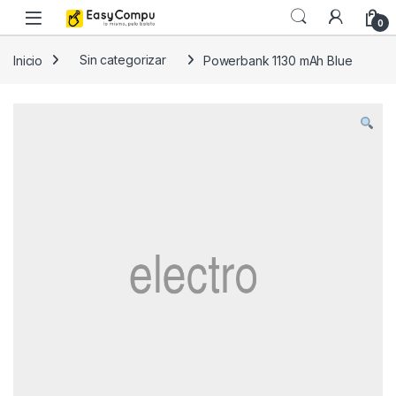
Skip to navigation
Skip to content
0
Inicio
Sin categorizar
Powerbank 1130 mAh Blue