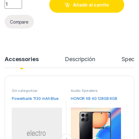
Powerbank 1130 mAh Blue quantity
Añadir al carrito
Compare
Accessories
Descripción
Specif
Sin categorizar
Audio Speakers
Powerbank 1130 mAh Blue
HONOR X8 4G 128GB 6GB