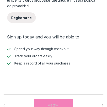
tu cuenta y otros propósitos descritos en nuestra
política
de privacidad
.
Registrarse
Sign up today and you will be able to :
Speed your way through checkout
Track your orders easily
Keep a record of all your purchases
Brands Carousel