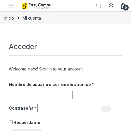
Skip to navigation
Skip to content
0
Inicio
Mi cuenta
Acceder
Welcome back! Sign in to your account.
Obligatorio
Nombre de usuario o correo electrónico
*
Obligatorio
Contraseña
*
Recuérdame