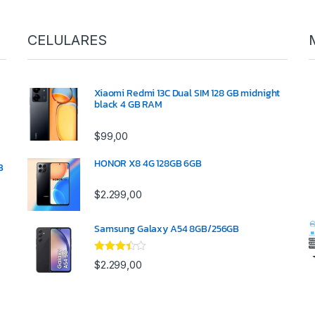
CELULARES
Xiaomi Redmi 13C Dual SIM 128 GB midnight
black 4 GB RAM
$
99,00
HONOR X8 4G 128GB 6GB
B
$
2.299,00
Samsung Galaxy A54 8GB/256GB
Valorado
$
2.299,00
con
3.33
de 5