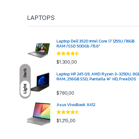
LAPTOPS
Laptop Dell 3520 Intel Core i7 1255U /16GB
RAM /SSD 500Gb /15.6"
Valorado
$
1.300,00
con
4.33
de
5
Dark
Laptop HP 245 G9, AMD Ryzen 3-3250U, 8G
RAM, 256GB SSD, Pantalla 14" HD, FreeDOS
Light
$
780,00
Asus VivoBook X412
Valorado
$
1.215,00
con
4.33
de
5